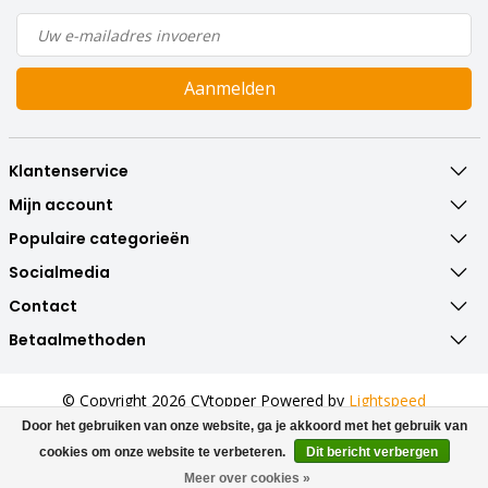
Aanmelden
Klantenservice
Mijn account
Populaire categorieën
Socialmedia
Contact
Betaalmethoden
© Copyright 2026 CVtopper Powered by
Lightspeed
All rights reserved by
InStijl Media
Door het gebruiken van onze website, ga je akkoord met het gebruik van
cookies om onze website te verbeteren.
Dit bericht verbergen
Beoordeling op
Webwinkel Keur
voor CVtopper.nl: 9.8/10 (322
Meer over cookies »
beoordelingen)