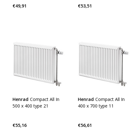
€49,91
€53,51
Henrad
Compact All In
Henrad
Compact All In
500 x 400 type 21
400 x 700 type 11
€55,16
€56,61