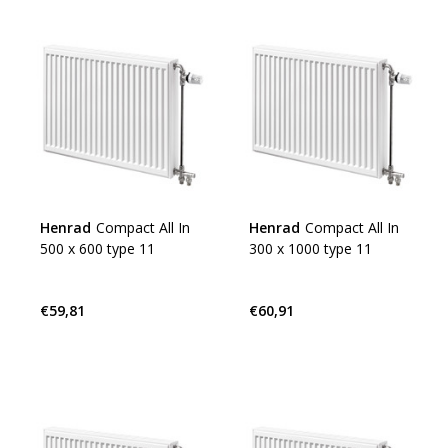
Henrad
Compact All In
Henrad
Compact All In
500 x 600 type 11
300 x 1000 type 11
€59,81
€60,91