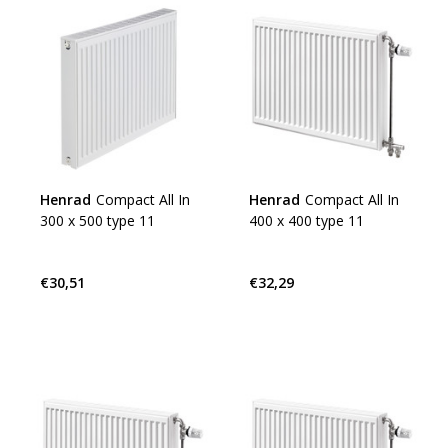
Henrad
Compact All In
Henrad
Compact All In
300 x 500 type 11
400 x 400 type 11
€30,51
€32,29