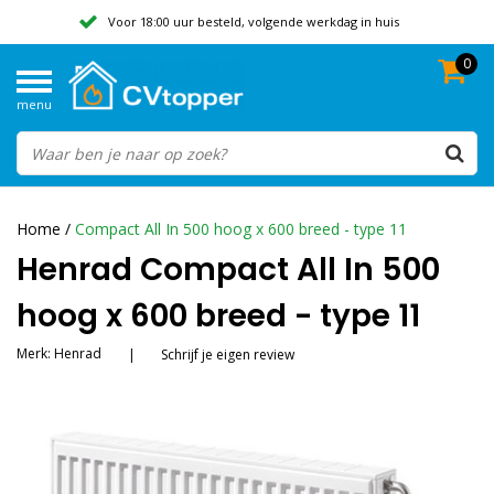
Voor 18:00 uur besteld, volgende werkdag in huis
0
Geen verzendkosten vanaf 50,-
menu
Beoordeeld met een 9,8
Home
/
Compact All In 500 hoog x 600 breed - type 11
Henrad Compact All In 500
hoog x 600 breed - type 11
Merk:
Henrad
|
Schrijf je eigen review