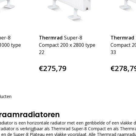
per-8
Thermrad
Super-8
Thermrad
1000 type
Compact 200 x 2800 type
Compact 20
22
33
€275,79
€278,7
ducten
raamradiatoren
ator is een horizontale radiator met een geribbelde of een vlakke de
 radiator is verkrijgbaar als Thermrad Super-8 Compact en als Therm
t en de Super-8 Plateau een vlakke voorplaat. Alle Thermrad raamr