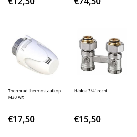
€12,50
€74,50
Thermrad thermostaatkop
H-blok 3/4" recht
M30 wit
€17,50
€15,50