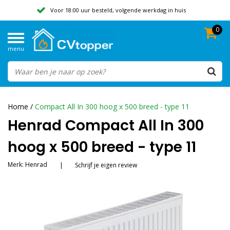
Voor 18:00 uur besteld, volgende werkdag in huis
0
Geen verzendkosten vanaf 50,-
menu
Beoordeeld met een 9,8
Home
/
Compact All In 300 hoog x 500 breed - type 11
Henrad Compact All In 300
hoog x 500 breed - type 11
Merk:
Henrad
|
Schrijf je eigen review