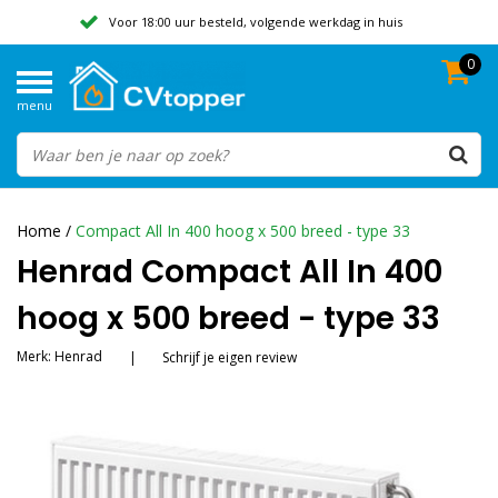
Voor 18:00 uur besteld, volgende werkdag in huis
0
Geen verzendkosten vanaf 50,-
menu
Beoordeeld met een 9,8
Home
/
Compact All In 400 hoog x 500 breed - type 33
Henrad Compact All In 400
hoog x 500 breed - type 33
Merk:
Henrad
|
Schrijf je eigen review