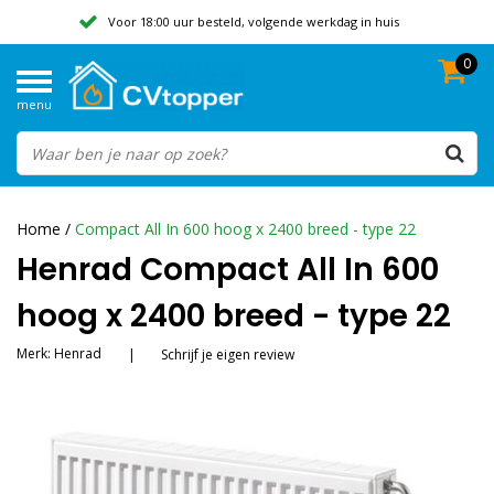
Voor 18:00 uur besteld, volgende werkdag in huis
0
Geen verzendkosten vanaf 50,-
menu
Beoordeeld met een 9,8
Home
/
Compact All In 600 hoog x 2400 breed - type 22
Henrad Compact All In 600
hoog x 2400 breed - type 22
Merk:
Henrad
|
Schrijf je eigen review