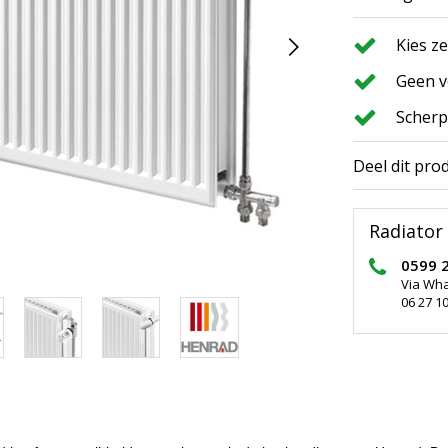
Kies z
Geen v
Scherp
Deel dit pro
Radiator 
0599 
Via Wh
06 27 10