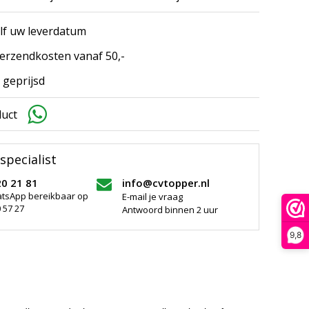
elf uw leverdatum
erzendkosten vanaf 50,-
 geprijsd
duct
specialist
20 21 81
info@cvtopper.nl
atsApp bereikbaar op
E-mail je vraag
 57 27
Antwoord binnen 2 uur
9,8