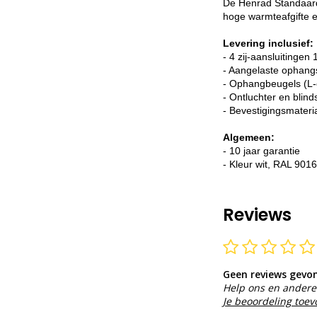
De Henrad Standaard 
hoge warmteafgifte e
Levering inclusief:
- 4 zij-aansluitingen 
- Aangelaste ophang
- Ophangbeugels (L-
- Ontluchter en blind
- Bevestigingsmateri
Algemeen:
- 10 jaar garantie
- Kleur wit, RAL 9016
Reviews
Geen reviews gevo
Help ons en andere 
Je beoordeling toe