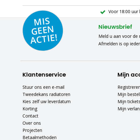
Voor 18:00 uur 
MIS
GEE
A
C
N
Nieuwsbrief
TIE!
Meld u aan voor de n
Afmelden is op iede
Klantenservice
Mijn ac
Stuur ons een e-mail
Registrere
Tweedekans radiatoren
Mijn bestel
Kies zelf uw leverdatum
Mijn ticket
Korting
Mijn verlang
Contact
Over ons
Projecten
Betaalmethoden