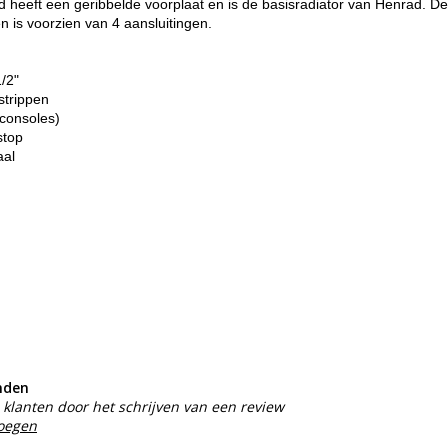
heeft een geribbelde voorplaat en is de basisradiator van Henrad. De
n is voorzien van 4 aansluitingen.
1/2"
strippen
consoles)
stop
aal
nden
klanten door het schrijven van een review
voegen