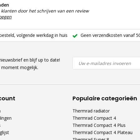
nden
klanten door het schrijven van een review
voegen
besteld, volgende werkdag in huis
Geen verzendkosten vanaf 50
ieuwsbrief en blijf up to date!
r moment mogelijk.
count
Populaire categorieën
n
Thermrad radiator
lingen
Thermrad Compact 4
s
Thermrad Compact 4 Plus
lijst
Thermrad Compact 4 Plateau
Thermrad Super 8