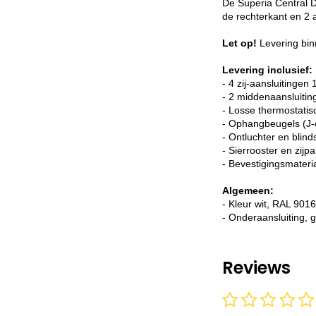
De Superia Central D
de rechterkant en 2 
Let op!
Levering bin
Levering inclusief:
- 4 zij-aansluitingen 
- 2 middenaansluiti
- Losse thermostatis
- Ophangbeugels (J-
- Ontluchter en blin
- Sierrooster en zijp
- Bevestigingsmateri
Algemeen:
- Kleur wit, RAL 9016
- Onderaansluiting, g
Reviews