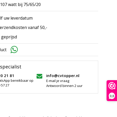
07 watt bij 75/65/20
elf uw leverdatum
erzendkosten vanaf 50,-
 geprijsd
duct
specialist
20 21 81
info@cvtopper.nl
atsApp bereikbaar op
E-mail je vraag
 57 27
Antwoord binnen 2 uur
9,8