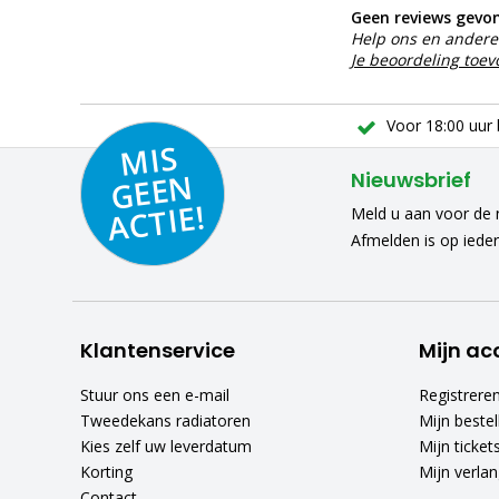
Geen reviews gevo
Help ons en andere 
Je beoordeling toe
Voor 18:00 uur 
MIS
GEE
A
C
N
Nieuwsbrief
TIE!
Meld u aan voor de n
Afmelden is op iede
Klantenservice
Mijn ac
Stuur ons een e-mail
Registrere
Tweedekans radiatoren
Mijn bestel
Kies zelf uw leverdatum
Mijn ticket
Korting
Mijn verlang
Contact