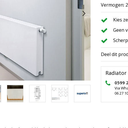
Vermogen: 21
Kies z
Geen v
Scherp
Deel dit pro
Radiator 
0599 
Via Wh
06 27 10