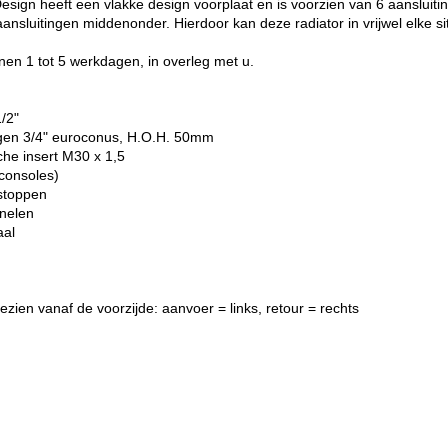
esign heeft een vlakke design voorplaat en is voorzien van 6 aansluitin
aansluitingen middenonder. Hierdoor kan deze radiator in vrijwel elke s
nen 1 tot 5 werkdagen, in overleg met u.
1/2"
ngen 3/4" euroconus, H.O.H. 50mm
che insert M30 x 1,5
consoles)
dstoppen
anelen
aal
ezien vanaf de voorzijde: aanvoer = links, retour = rechts