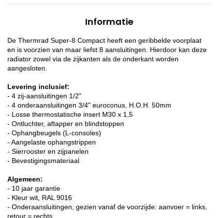
Informatie
De Thermrad Super-8 Compact heeft een geribbelde voorplaat
en is voorzien van maar liefst 8 aansluitingen. Hierdoor kan deze
radiator zowel via de zijkanten als de onderkant worden
aangesloten.
Levering inclusief:
- 4 zij-aansluitingen 1/2"
- 4 onderaansluitingen 3/4" euroconus, H.O.H. 50mm
- Losse thermostatische insert M30 x 1,5
- Ontluchter, aftapper en blindstoppen
- Ophangbeugels (L-consoles)
- Aangelaste ophangstrippen
- Sierrooster en zijpanelen
- Bevestigingsmateriaal
Algemeen:
- 10 jaar garantie
- Kleur wit, RAL 9016
- Onderaansluitingen, gezien vanaf de voorzijde: aanvoer = links,
retour = rechts