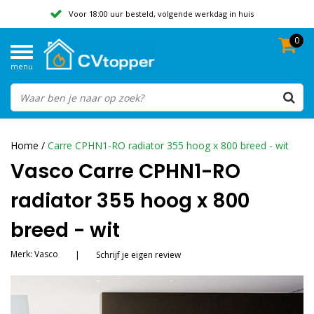
Voor 18:00 uur besteld, volgende werkdag in huis
0
Geen verzendkosten vanaf 50,-
menu
Beoordeeld met een 9,8
Home
/
Carre CPHN1-RO radiator 355 hoog x 800 breed - wit
Vasco Carre CPHN1-RO
radiator 355 hoog x 800
breed - wit
Merk:
Vasco
|
Schrijf je eigen review