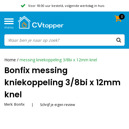
Voor 18:00 uur besteld, volgende werkdag in huis
0
Geen verzendkosten vanaf 50,-
menu
Beoordeeld met een 9,8
Home
/
messing kniekoppeling 3/8bi x 12mm knel
Bonfix messing
kniekoppeling 3/8bi x 12mm
knel
Merk:
Bonfix
|
Schrijf je eigen review