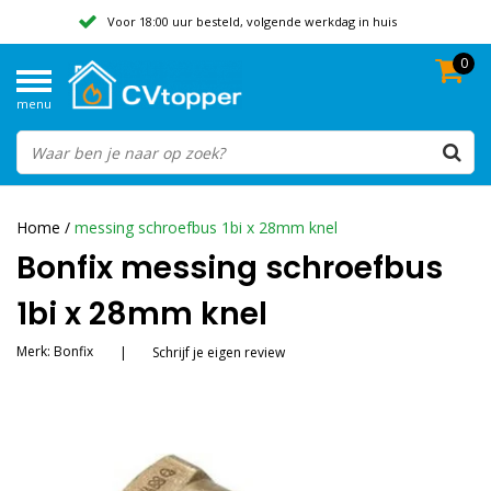
Voor 18:00 uur besteld, volgende werkdag in huis
0
Geen verzendkosten vanaf 50,-
menu
Beoordeeld met een 9,8
Home
/
messing schroefbus 1bi x 28mm knel
Bonfix messing schroefbus
1bi x 28mm knel
Merk:
Bonfix
|
Schrijf je eigen review