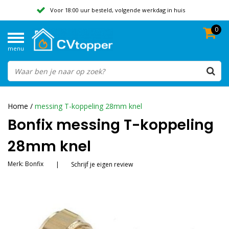
Voor 18:00 uur besteld, volgende werkdag in huis
0
Geen verzendkosten vanaf 50,-
menu
Beoordeeld met een 9,8
Home
/
messing T-koppeling 28mm knel
Bonfix messing T-koppeling
28mm knel
Merk:
Bonfix
|
Schrijf je eigen review