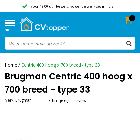
Voor 18:00 uur besteld, volgende werkdag in huis
0
Geen verzendkosten vanaf 50,-
menu
Beoordeeld met een 9,8
Home
/
Centric 400 hoog x 700 breed - type 33
Brugman Centric 400 hoog x
700 breed - type 33
Merk:
Brugman
|
Schrijf je eigen review