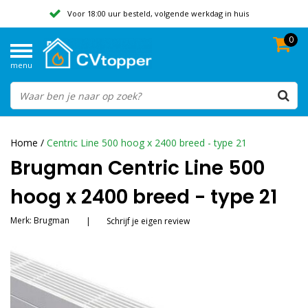
Voor 18:00 uur besteld, volgende werkdag in huis
0
Geen verzendkosten vanaf 50,-
menu
Beoordeeld met een 9,8
Home
/
Centric Line 500 hoog x 2400 breed - type 21
Brugman Centric Line 500
hoog x 2400 breed - type 21
Merk:
Brugman
|
Schrijf je eigen review