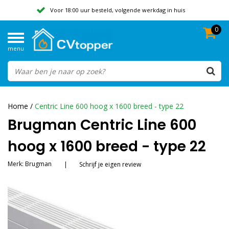
Voor 18:00 uur besteld, volgende werkdag in huis
0
Geen verzendkosten vanaf 50,-
menu
Beoordeeld met een 9,8
Home
/
Centric Line 600 hoog x 1600 breed - type 22
Brugman Centric Line 600
hoog x 1600 breed - type 22
Merk:
Brugman
|
Schrijf je eigen review