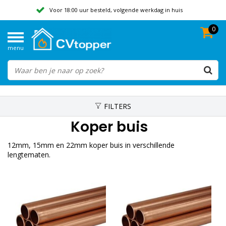
Voor 18:00 uur besteld, volgende werkdag in huis
0
Geen verzendkosten vanaf 50,-
menu
Beoordeeld met een 9,8
FILTERS
Koper buis
12mm, 15mm en 22mm koper buis in verschillende
lengtematen.