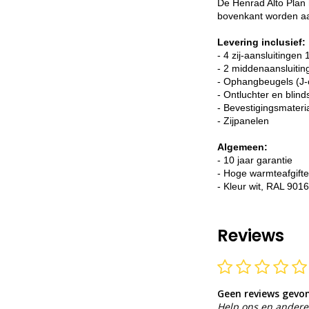
De Henrad Alto Plan 
bovenkant worden aan
Levering inclusief:
- 4 zij-aansluitingen 
- 2 middenaansluiti
- Ophangbeugels (J-
- Ontluchter en blin
- Bevestigingsmateri
- Zijpanelen
Algemeen:
- 10 jaar garantie
- Hoge warmteafgifte
- Kleur wit, RAL 9016
Reviews
Geen reviews gevo
Help ons en andere 