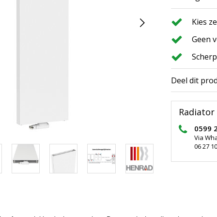
Kies z
Geen v
Scherp
Deel dit pro
Radiator 
0599 
Via Wh
06 27 10