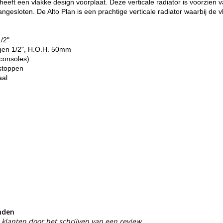
heeft een vlakke design voorplaat. Deze verticale radiator is voorzien 
gesloten. De Alto Plan is een prachtige verticale radiator waarbij de v
1/2"
ngen 1/2", H.O.H. 50mm
consoles)
dstoppen
aal
nden
klanten door het schrijven van een review