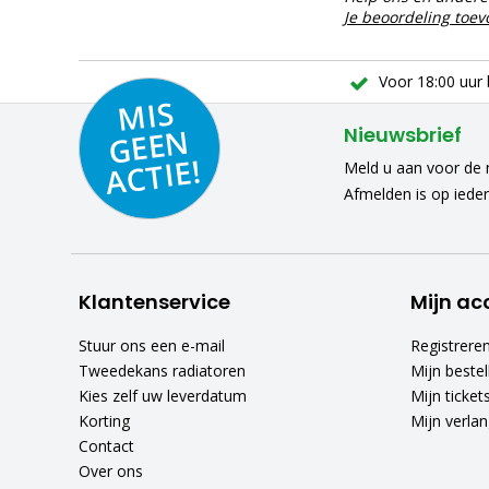
Je beoordeling toe
Voor 18:00 uur 
MIS
GEE
A
C
N
Nieuwsbrief
TIE!
Meld u aan voor de n
Afmelden is op iede
Klantenservice
Mijn ac
Stuur ons een e-mail
Registrere
Tweedekans radiatoren
Mijn bestel
Kies zelf uw leverdatum
Mijn ticket
Korting
Mijn verlang
Contact
Over ons