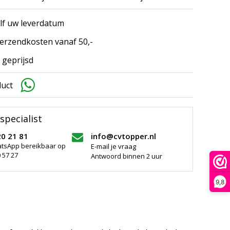
elf uw leverdatum
erzendkosten vanaf 50,-
 geprijsd
duct
specialist
20 21 81
info@cvtopper.nl
atsApp bereikbaar op
E-mail je vraag
 57 27
Antwoord binnen 2 uur
9,8