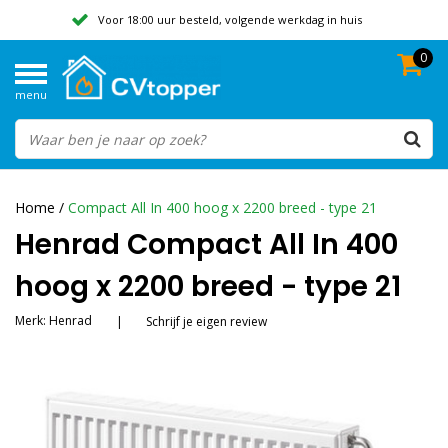
Voor 18:00 uur besteld, volgende werkdag in huis
0
Geen verzendkosten vanaf 50,-
menu
Beoordeeld met een 9,8
Home
/
Compact All In 400 hoog x 2200 breed - type 21
Henrad Compact All In 400
hoog x 2200 breed - type 21
Merk:
Henrad
|
Schrijf je eigen review