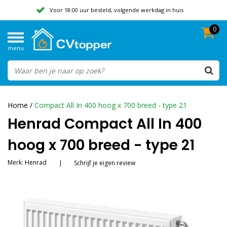
Voor 18:00 uur besteld, volgende werkdag in huis
0
Geen verzendkosten vanaf 50,-
menu
Beoordeeld met een 9,8
Home
/
Compact All In 400 hoog x 700 breed - type 21
Henrad Compact All In 400
hoog x 700 breed - type 21
Merk:
Henrad
|
Schrijf je eigen review