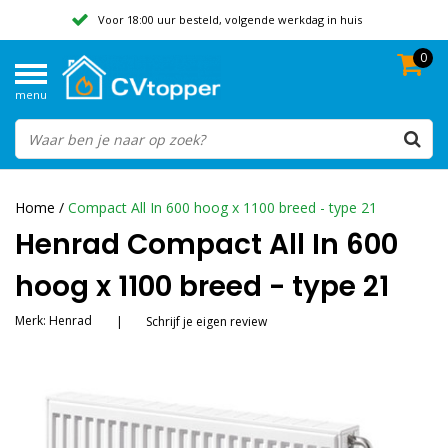
Voor 18:00 uur besteld, volgende werkdag in huis
0
Geen verzendkosten vanaf 50,-
menu
Beoordeeld met een 9,8
Home
/
Compact All In 600 hoog x 1100 breed - type 21
Henrad Compact All In 600
hoog x 1100 breed - type 21
Merk:
Henrad
|
Schrijf je eigen review