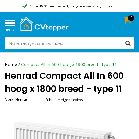
Voor 18:00 uur besteld, volgende werkdag in huis
0
Geen verzendkosten vanaf 50,-
menu
Beoordeeld met een 9,8
Home
/
Compact All In 600 hoog x 1800 breed - type 11
Henrad Compact All In 600
hoog x 1800 breed - type 11
Merk:
Henrad
|
Schrijf je eigen review