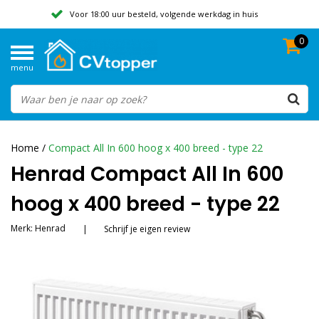
Voor 18:00 uur besteld, volgende werkdag in huis
0
Geen verzendkosten vanaf 50,-
menu
Beoordeeld met een 9,8
Home
/
Compact All In 600 hoog x 400 breed - type 22
Henrad Compact All In 600
hoog x 400 breed - type 22
Merk:
Henrad
|
Schrijf je eigen review