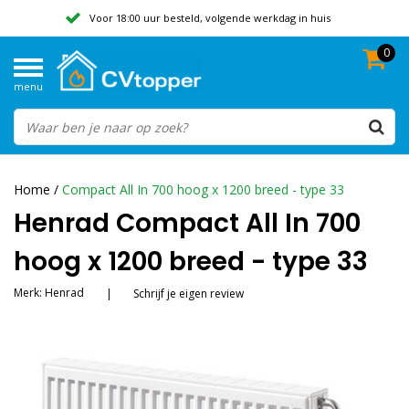
Voor 18:00 uur besteld, volgende werkdag in huis
0
Geen verzendkosten vanaf 50,-
menu
Beoordeeld met een 9,8
Home
/
Compact All In 700 hoog x 1200 breed - type 33
Henrad Compact All In 700
hoog x 1200 breed - type 33
Merk:
Henrad
|
Schrijf je eigen review