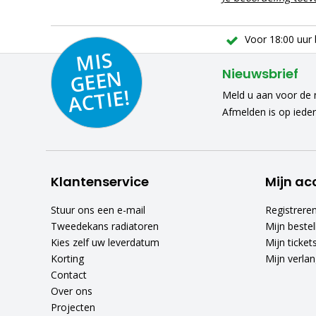
Voor 18:00 uur 
MIS
GEE
A
C
N
Nieuwsbrief
TIE!
Meld u aan voor de n
Afmelden is op iede
Klantenservice
Mijn ac
Stuur ons een e-mail
Registrere
Tweedekans radiatoren
Mijn bestel
Kies zelf uw leverdatum
Mijn ticket
Korting
Mijn verlang
Contact
Over ons
Projecten