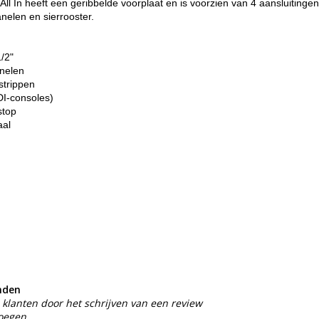
l In heeft een geribbelde voorplaat en is voorzien van 4 aansluitinge
nelen en sierrooster.
1/2"
anelen
strippen
I-consoles)
stop
aal
nden
klanten door het schrijven van een review
voegen