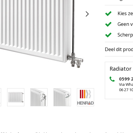
Kies z
Geen v
Scherp
Deel dit pro
Radiator 
0599 
Via Wh
06 27 10