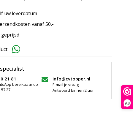
elf uw leverdatum
erzendkosten vanaf 50,-
 geprijsd
duct
specialist
20 21 81
info@cvtopper.nl
atsApp bereikbaar op
E-mail je vraag
 57 27
Antwoord binnen 2 uur
9,8