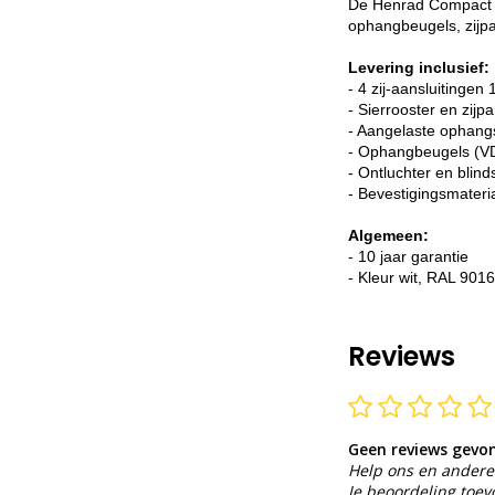
De Henrad Compact Al
ophangbeugels, zijpa
Levering inclusief:
- 4 zij-aansluitingen 
- Sierrooster en zijp
- Aangelaste ophang
- Ophangbeugels (VD
- Ontluchter en blind
- Bevestigingsmateri
Algemeen:
- 10 jaar garantie
- Kleur wit, RAL 9016
Reviews
Geen reviews gevo
Help ons en andere 
Je beoordeling toe