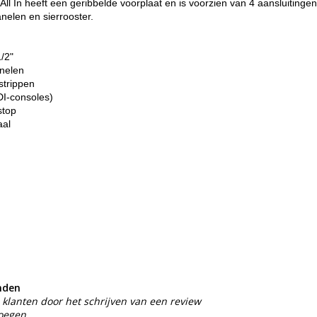
l In heeft een geribbelde voorplaat en is voorzien van 4 aansluitinge
nelen en sierrooster.
1/2"
anelen
strippen
I-consoles)
stop
aal
nden
klanten door het schrijven van een review
voegen