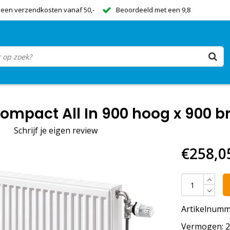
een verzendkosten vanaf 50,-
Beoordeeld met een 9,8
mpact All In 900 hoog x 900 br
|
Schrijf je eigen review
€258,0
Artikelnumm
Vermogen: 27