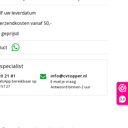
elf uw leverdatum
erzendkosten vanaf 50,-
 geprijsd
duct
specialist
20 21 81
info@cvtopper.nl
atsApp bereikbaar op
E-mail je vraag
 57 27
Antwoord binnen 2 uur
9,8