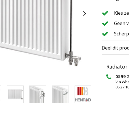
Kies z
Geen v
Scherp
Deel dit pro
Radiator 
0599 
Via Wh
06 27 10