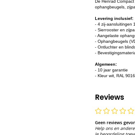
De Henrad Compact Al
ophangbeugels, zijpa
Levering inclusief:
- 4 zij-aansluitingen 
- Sierrooster en zijp
- Aangelaste ophang
- Ophangbeugels (VD
- Ontluchter en blind
- Bevestigingsmateri
Algemeen:
- 10 jaar garantie
- Kleur wit, RAL 9016
Reviews
Geen reviews gevo
Help ons en andere 
Je beoordeling toe