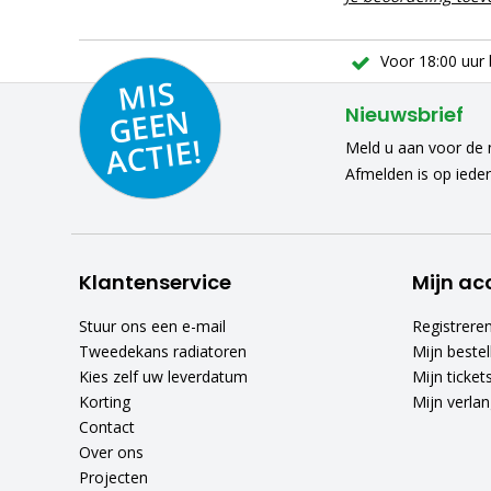
Voor 18:00 uur 
MIS
GEE
A
C
N
Nieuwsbrief
TIE!
Meld u aan voor de n
Afmelden is op iede
Klantenservice
Mijn ac
Stuur ons een e-mail
Registrere
Tweedekans radiatoren
Mijn bestel
Kies zelf uw leverdatum
Mijn ticket
Korting
Mijn verlang
Contact
Over ons
Projecten