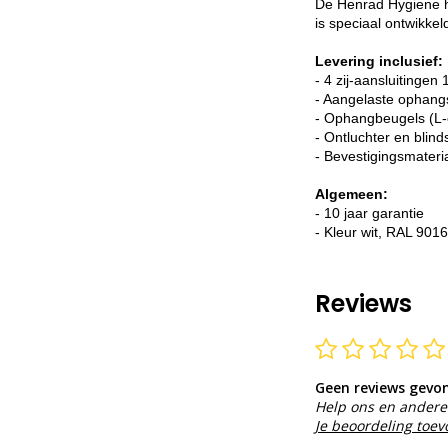
De Henrad Hygiene he
is speciaal ontwikke
Levering inclusief:
- 4 zij-aansluitingen 
- Aangelaste ophang
- Ophangbeugels (L-
- Ontluchter en blind
- Bevestigingsmateri
Algemeen:
- 10 jaar garantie
- Kleur wit, RAL 9016
Reviews
Geen reviews gevo
Help ons en andere 
Je beoordeling toe