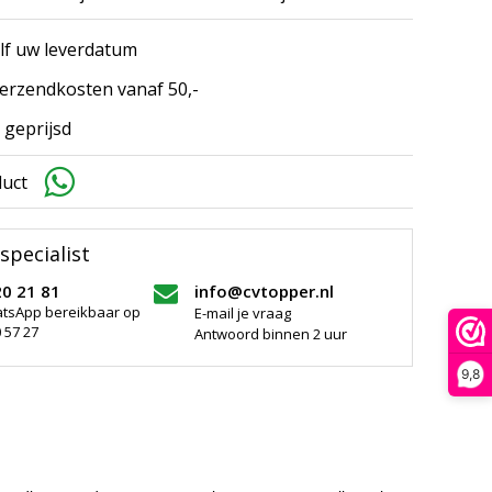
elf uw leverdatum
erzendkosten vanaf 50,-
 geprijsd
duct
specialist
20 21 81
info@cvtopper.nl
atsApp bereikbaar op
E-mail je vraag
 57 27
Antwoord binnen 2 uur
9,8