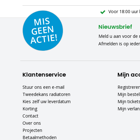
Voor 18:00 uur 
MIS
GEE
A
C
N
Nieuwsbrief
TIE!
Meld u aan voor de n
Afmelden is op iede
Klantenservice
Mijn ac
Stuur ons een e-mail
Registrere
Tweedekans radiatoren
Mijn bestel
Kies zelf uw leverdatum
Mijn ticket
Korting
Mijn verlang
Contact
Over ons
Projecten
Betaalmethoden