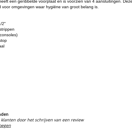
eft een geribbelde voorplaat en is voorzien van 4 aansluitingen. Deze
ld voor omgevingen waar hygiëne van groot belang is.
1/2"
strippen
consoles)
stop
aal
nden
klanten door het schrijven van een review
voegen