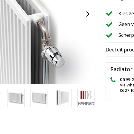
Kies z
Geen v
Scherp
Deel dit pro
Radiator 
0599 
Via Wh
06 27 10