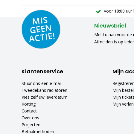
Voor 18:00 uur 
MIS
GEE
A
C
N
Nieuwsbrief
TIE!
Meld u aan voor de n
Afmelden is op iede
Klantenservice
Mijn ac
Stuur ons een e-mail
Registrere
Tweedekans radiatoren
Mijn bestel
Kies zelf uw leverdatum
Mijn ticket
Korting
Mijn verlang
Contact
Over ons
Projecten
Betaalmethoden