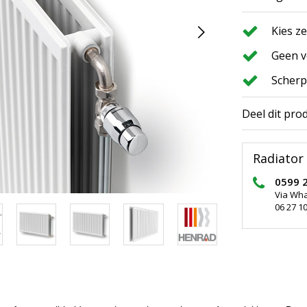
Kies z
Geen v
Scherp
Deel dit pro
Radiator 
0599 
Via Wh
06 27 10