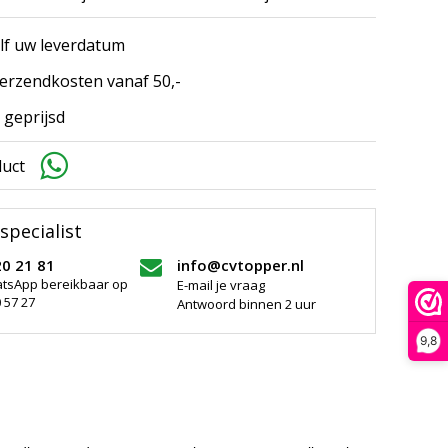
elf uw leverdatum
erzendkosten vanaf 50,-
 geprijsd
duct
specialist
20 21 81
info@cvtopper.nl
atsApp bereikbaar op
E-mail je vraag
 57 27
Antwoord binnen 2 uur
9,8