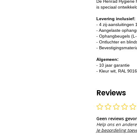
De Henrad Hygiene he
is speciaal ontwikke
Levering inclusief:
- 4 zij-aansluitingen 
- Aangelaste ophang
- Ophangbeugels (L-
- Ontluchter en blind
- Bevestigingsmateri
Algemeen:
- 10 jaar garantie
- Kleur wit, RAL 9016
Reviews
Geen reviews gevo
Help ons en andere 
Je beoordeling toe