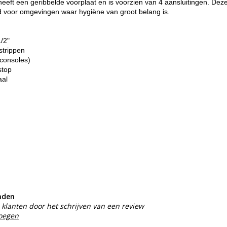
eft een geribbelde voorplaat en is voorzien van 4 aansluitingen. Deze
ld voor omgevingen waar hygiëne van groot belang is.
1/2"
strippen
consoles)
stop
aal
nden
klanten door het schrijven van een review
voegen