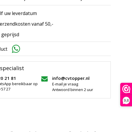
elf uw leverdatum
erzendkosten vanaf 50,-
 geprijsd
duct
specialist
20 21 81
info@cvtopper.nl
atsApp bereikbaar op
E-mail je vraag
 57 27
Antwoord binnen 2 uur
9,8