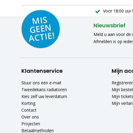
Voor 18:00 uur 
MIS
GEE
A
C
N
Nieuwsbrief
TIE!
Meld u aan voor de n
Afmelden is op iede
Klantenservice
Mijn ac
Stuur ons een e-mail
Registrere
Tweedekans radiatoren
Mijn bestel
Kies zelf uw leverdatum
Mijn ticket
Korting
Mijn verlang
Contact
Over ons
Projecten
Betaalmethoden