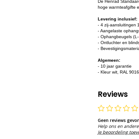
De Henrad Standaard 
hoge warmteafgifte e
Levering inclusief:
- 4 zij-aansluitingen 
- Aangelaste ophang
- Ophangbeugels (L-
- Ontluchter en blind
- Bevestigingsmateri
Algemeen:
- 10 jaar garantie
- Kleur wit, RAL 9016
Reviews
Geen reviews gevo
Help ons en andere 
Je beoordeling toe