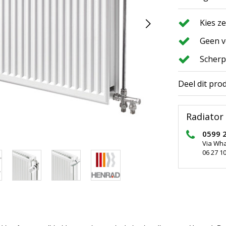
Kies z
Geen v
Scherp
Deel dit pro
Radiator 
0599 
Via Wh
06 27 10