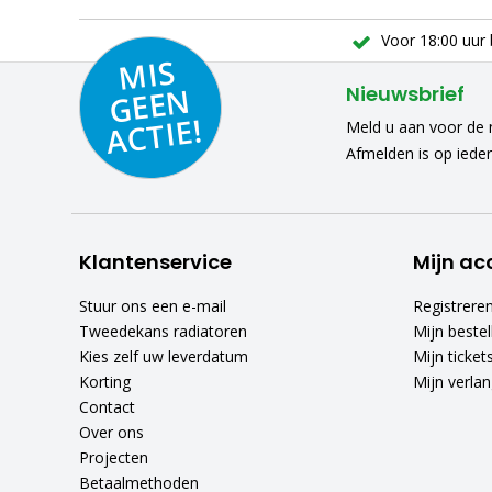
Voor 18:00 uur 
MIS
GEE
A
C
N
Nieuwsbrief
TIE!
Meld u aan voor de n
Afmelden is op iede
Klantenservice
Mijn ac
Stuur ons een e-mail
Registrere
Tweedekans radiatoren
Mijn bestel
Kies zelf uw leverdatum
Mijn ticket
Korting
Mijn verlang
Contact
Over ons
Projecten
Betaalmethoden