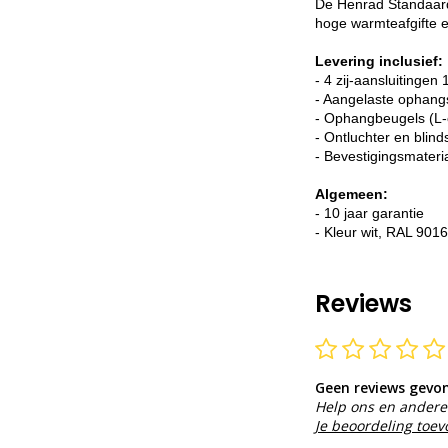
De Henrad Standaard 
hoge warmteafgifte e
Levering inclusief:
- 4 zij-aansluitingen 
- Aangelaste ophang
- Ophangbeugels (L-
- Ontluchter en blind
- Bevestigingsmateri
Algemeen:
- 10 jaar garantie
- Kleur wit, RAL 9016
Reviews
Geen reviews gevo
Help ons en andere 
Je beoordeling toe