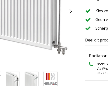
Kies z
Geen v
Scherp
Deel dit pro
Radiator 
0599 
Via Wh
06 27 10