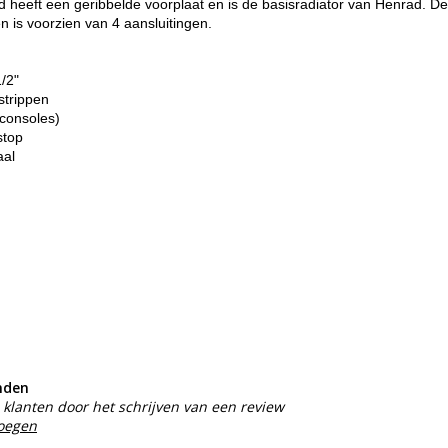
heeft een geribbelde voorplaat en is de basisradiator van Henrad. De
n is voorzien van 4 aansluitingen.
1/2"
strippen
consoles)
stop
aal
nden
klanten door het schrijven van een review
voegen