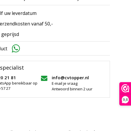
elf uw leverdatum
erzendkosten vanaf 50,-
 geprijsd
duct
specialist
20 21 81
info@cvtopper.nl
atsApp bereikbaar op
E-mail je vraag
 57 27
Antwoord binnen 2 uur
9,8