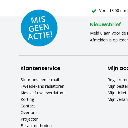
Voor 18:00 uur 
MIS
GEE
A
C
N
Nieuwsbrief
TIE!
Meld u aan voor de n
Afmelden is op iede
Klantenservice
Mijn ac
Stuur ons een e-mail
Registrere
Tweedekans radiatoren
Mijn bestel
Kies zelf uw leverdatum
Mijn ticket
Korting
Mijn verlang
Contact
Over ons
Projecten
Betaalmethoden