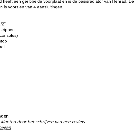
heeft een geribbelde voorplaat en is de basisradiator van Henrad. De
n is voorzien van 4 aansluitingen.
1/2"
strippen
consoles)
stop
aal
nden
klanten door het schrijven van een review
voegen