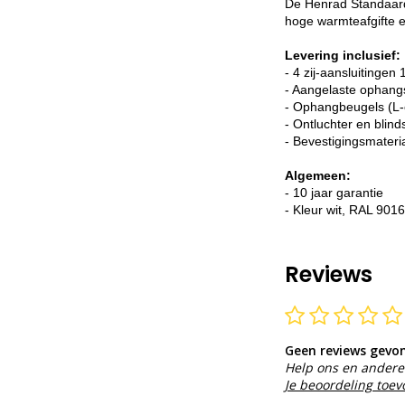
De Henrad Standaard 
hoge warmteafgifte e
Levering inclusief:
- 4 zij-aansluitingen 
- Aangelaste ophang
- Ophangbeugels (L-
- Ontluchter en blind
- Bevestigingsmateri
Algemeen:
- 10 jaar garantie
- Kleur wit, RAL 9016
Reviews
Geen reviews gevo
Help ons en andere 
Je beoordeling toe