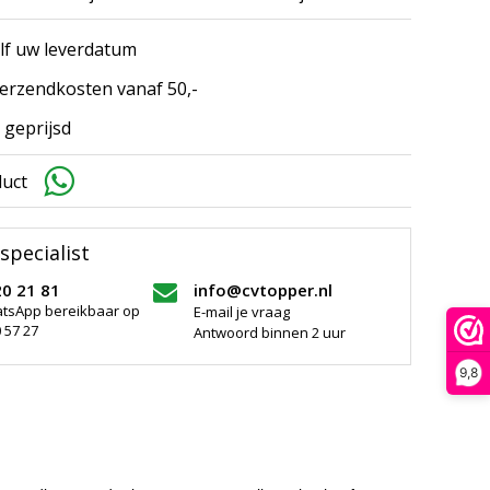
elf uw leverdatum
erzendkosten vanaf 50,-
 geprijsd
duct
specialist
20 21 81
info@cvtopper.nl
atsApp bereikbaar op
E-mail je vraag
 57 27
Antwoord binnen 2 uur
9,8