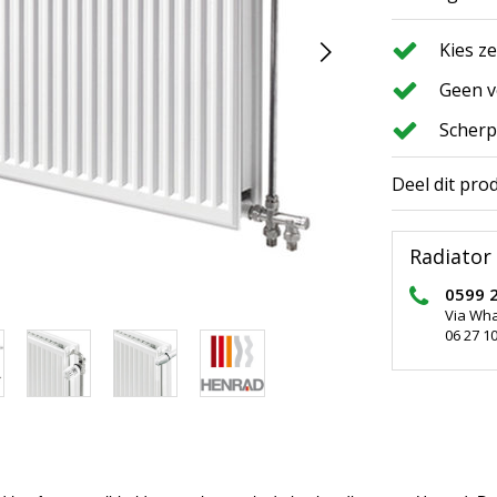
Kies z
Geen v
Scherp
Deel dit pro
Radiator 
0599 
Via Wh
06 27 10