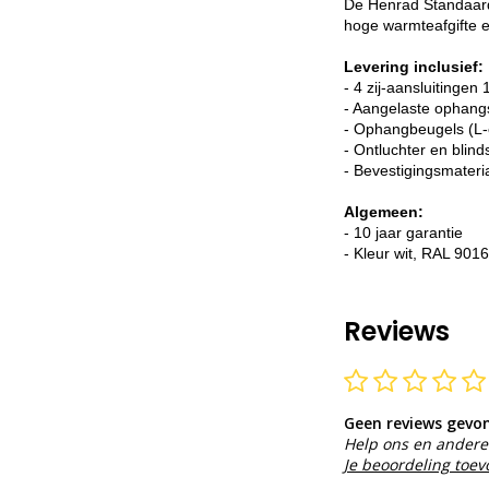
De Henrad Standaard 
hoge warmteafgifte e
Levering inclusief:
- 4 zij-aansluitingen 
- Aangelaste ophang
- Ophangbeugels (L-
- Ontluchter en blind
- Bevestigingsmateri
Algemeen:
- 10 jaar garantie
- Kleur wit, RAL 9016
Reviews
Geen reviews gevo
Help ons en andere 
Je beoordeling toe