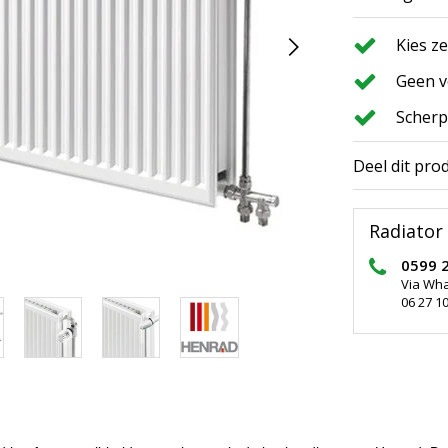
Kies z
Geen v
Scherp
Deel dit pro
Radiator 
0599 
Via Wh
06 27 10