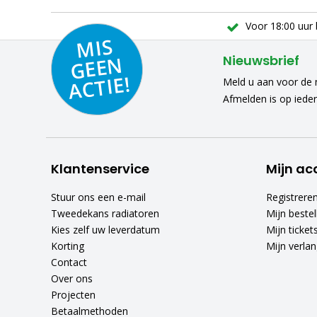
Voor 18:00 uur 
MIS
GEE
A
C
N
Nieuwsbrief
TIE!
Meld u aan voor de n
Afmelden is op iede
Klantenservice
Mijn ac
Stuur ons een e-mail
Registrere
Tweedekans radiatoren
Mijn bestel
Kies zelf uw leverdatum
Mijn ticket
Korting
Mijn verlang
Contact
Over ons
Projecten
Betaalmethoden