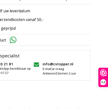
elf uw leverdatum
erzendkosten vanaf 50,-
 geprijsd
duct
specialist
20 21 81
info@cvtopper.nl
atsApp bereikbaar op
E-mail je vraag
 57 27
Antwoord binnen 2 uur
9,8