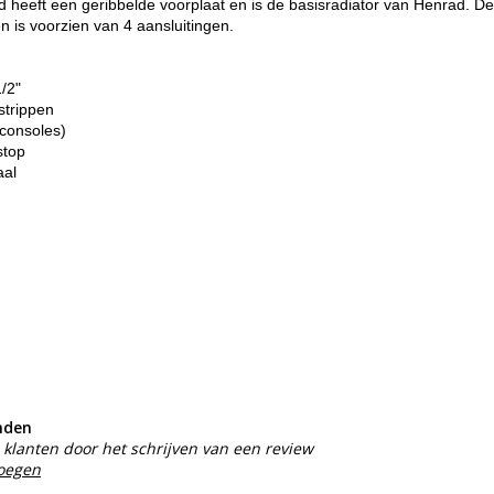
heeft een geribbelde voorplaat en is de basisradiator van Henrad. De
n is voorzien van 4 aansluitingen.
1/2"
strippen
consoles)
stop
aal
nden
klanten door het schrijven van een review
voegen