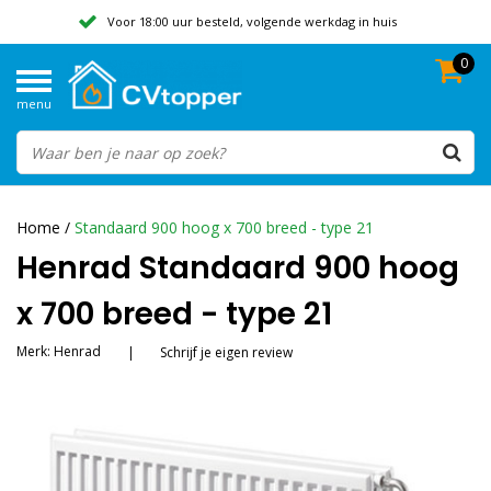
Voor 18:00 uur besteld, volgende werkdag in huis
0
Geen verzendkosten vanaf 50,-
menu
Beoordeeld met een 9,8
Home
/
Standaard 900 hoog x 700 breed - type 21
Henrad Standaard 900 hoog
x 700 breed - type 21
Merk:
Henrad
|
Schrijf je eigen review