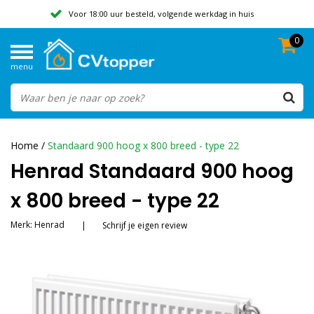
Voor 18:00 uur besteld, volgende werkdag in huis
0
Geen verzendkosten vanaf 50,-
menu
Beoordeeld met een 9,8
Home
/
Standaard 900 hoog x 800 breed - type 22
Henrad Standaard 900 hoog
x 800 breed - type 22
Merk:
Henrad
|
Schrijf je eigen review