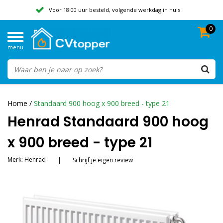
Voor 18:00 uur besteld, volgende werkdag in huis
0
Geen verzendkosten vanaf 50,-
menu
Beoordeeld met een 9,8
Home
/
Standaard 900 hoog x 900 breed - type 21
Henrad Standaard 900 hoog
x 900 breed - type 21
Merk:
Henrad
|
Schrijf je eigen review