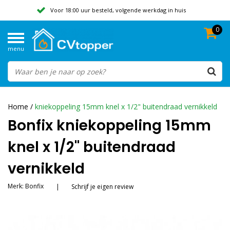
Voor 18:00 uur besteld, volgende werkdag in huis
0
Geen verzendkosten vanaf 50,-
menu
Beoordeeld met een 9,8
Home
/
kniekoppeling 15mm knel x 1/2" buitendraad vernikkeld
Bonfix kniekoppeling 15mm
knel x 1/2" buitendraad
vernikkeld
Merk:
Bonfix
|
Schrijf je eigen review