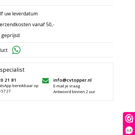
elf uw leverdatum
erzendkosten vanaf 50,-
 geprijsd
duct
specialist
20 21 81
info@cvtopper.nl
atsApp bereikbaar op
E-mail je vraag
 57 27
Antwoord binnen 2 uur
9,8