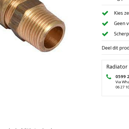
Kies z
Geen v
Scherp
Deel dit pro
Radiator 
0599 
Via Wh
06 27 10