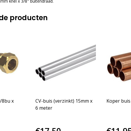
mm knel x 3/8" buitendraad.
rde producten
/8bu x
CV-buis (verzinkt) 15mm x
Koper buis
6 meter