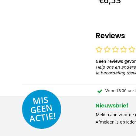
€6,53
Reviews
Geen reviews gevo
Help ons en andere 
Je beoordeling toe
Voor 18:00 uur 
MIS
GEE
A
C
N
Nieuwsbrief
TIE!
Meld u aan voor de n
Afmelden is op iede