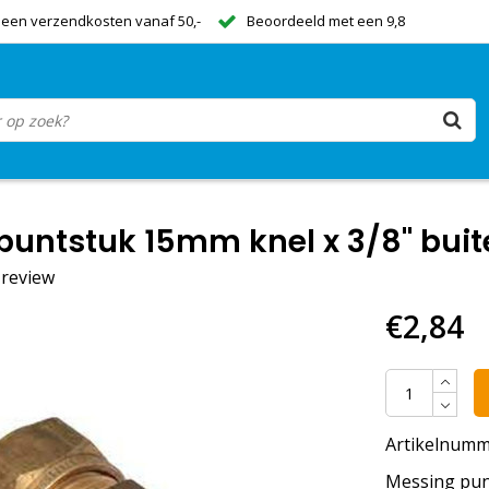
een verzendkosten vanaf 50,-
Beoordeeld met een 9,8
puntstuk 15mm knel x 3/8" bui
n review
€2,84
Artikelnumm
Messing pun