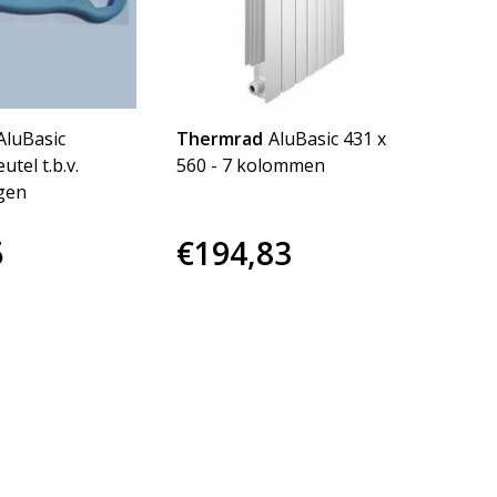
luBasic
Thermrad
AluBasic 431 x
tel t.b.v.
560 - 7 kolommen
gen
5
€194,83