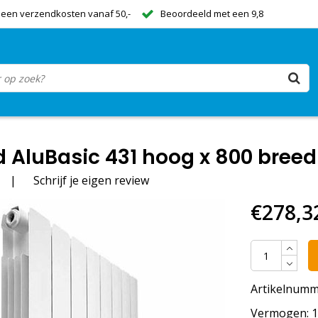
een verzendkosten vanaf 50,-
Beoordeeld met een 9,8
 AluBasic 431 hoog x 800 bree
|
Schrijf je eigen review
€278,3
Artikelnumm
Vermogen: 11