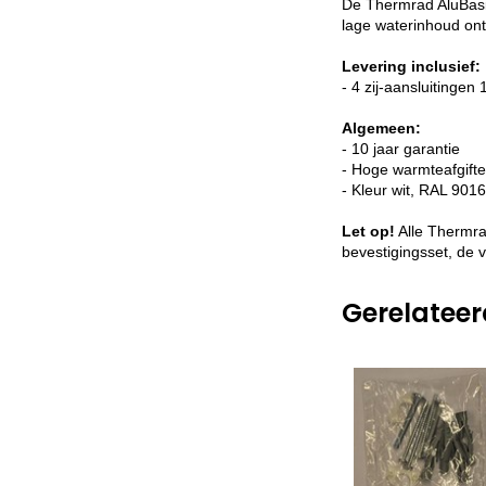
De Thermrad AluBasic
lage waterinhoud ont
Levering inclusief:
- 4 zij-aansluitingen 
Algemeen:
- 10 jaar garantie
- Hoge warmteafgifte
- Kleur wit, RAL 9016
Let op!
Alle Thermra
bevestigingsset, de 
Gerelatee