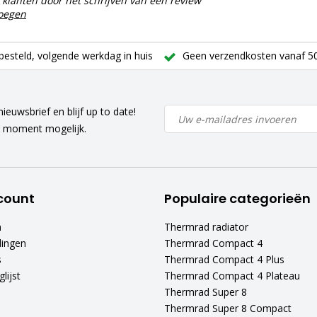
klanten door het schrijven van een review
voegen
besteld, volgende werkdag in huis
Geen verzendkosten vanaf 50
ieuwsbrief en blijf up to date!
r moment mogelijk.
count
Populaire categorieën
n
Thermrad radiator
lingen
Thermrad Compact 4
s
Thermrad Compact 4 Plus
lijst
Thermrad Compact 4 Plateau
Thermrad Super 8
Thermrad Super 8 Compact