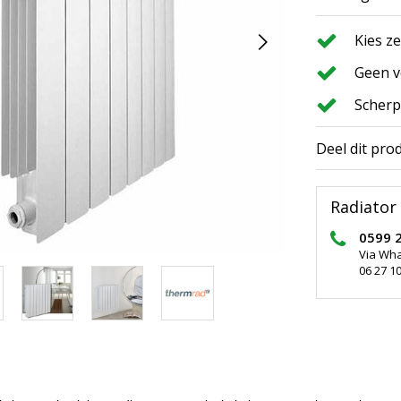
Kies z
Geen v
Scherp
Deel dit pro
Radiator 
0599 
Via Wh
06 27 10