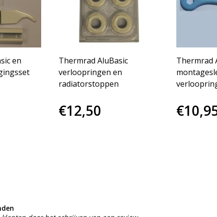
sic en
Thermrad AluBasic
Thermrad A
gingsset
verloopringen en
montagesleu
radiatorstoppen
verlooprin
€12,50
€10,9
nden