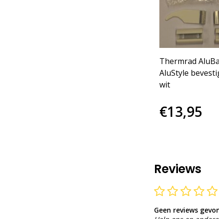
Thermrad AluBa
AluStyle bevesti
wit
€13,95
Reviews
Geen reviews gevo