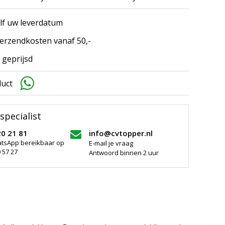
elf uw leverdatum
erzendkosten vanaf 50,-
 geprijsd
duct
specialist
20 21 81
info@cvtopper.nl
atsApp bereikbaar op
E-mail je vraag
 57 27
Antwoord binnen 2 uur