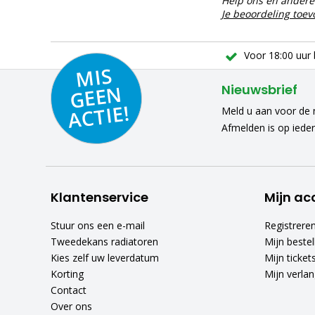
Help ons en andere 
Je beoordeling toe
Voor 18:00 uur 
MIS
GEE
A
C
N
Nieuwsbrief
TIE!
Meld u aan voor de n
Afmelden is op iede
Klantenservice
Mijn ac
Stuur ons een e-mail
Registrere
Tweedekans radiatoren
Mijn bestel
Kies zelf uw leverdatum
Mijn ticket
Korting
Mijn verlang
Contact
Over ons