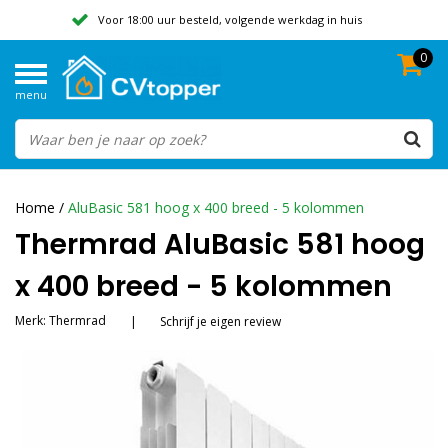
Voor 18:00 uur besteld, volgende werkdag in huis
0
Geen verzendkosten vanaf 50,-
menu
Beoordeeld met een 9,8
Home
/
AluBasic 581 hoog x 400 breed - 5 kolommen
Thermrad AluBasic 581 hoog
x 400 breed - 5 kolommen
Merk:
Thermrad
|
Schrijf je eigen review