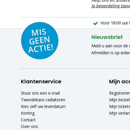
Help ons en andere 
Je beoordeling toe
Voor 18:00 uur 
MIS
GEE
A
C
N
Nieuwsbrief
TIE!
Meld u aan voor de n
Afmelden is op iede
Klantenservice
Mijn ac
Stuur ons een e-mail
Registrere
Tweedekans radiatoren
Mijn bestel
Kies zelf uw leverdatum
Mijn ticket
Korting
Mijn verlang
Contact
Over ons