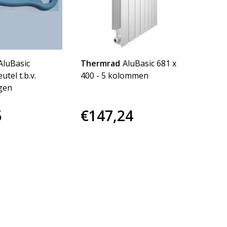
luBasic
Thermrad
AluBasic 681 x
tel t.b.v.
400 - 5 kolommen
gen
5
€147,24