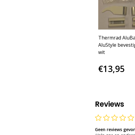
Thermrad AluBa
AluStyle bevesti
wit
€13,95
Reviews
Geen reviews gevo