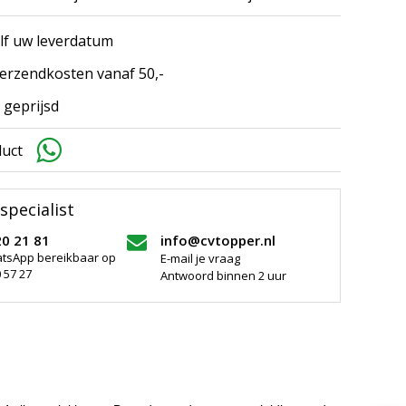
elf uw leverdatum
erzendkosten vanaf 50,-
 geprijsd
duct
specialist
20 21 81
info@cvtopper.nl
atsApp bereikbaar op
E-mail je vraag
 57 27
Antwoord binnen 2 uur