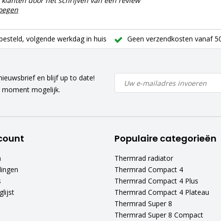
klanten door het schrijven van een review
voegen
besteld, volgende werkdag in huis
Geen verzendkosten vanaf 50
ieuwsbrief en blijf up to date!
r moment mogelijk.
count
Populaire categorieën
n
Thermrad radiator
lingen
Thermrad Compact 4
s
Thermrad Compact 4 Plus
lijst
Thermrad Compact 4 Plateau
Thermrad Super 8
Thermrad Super 8 Compact