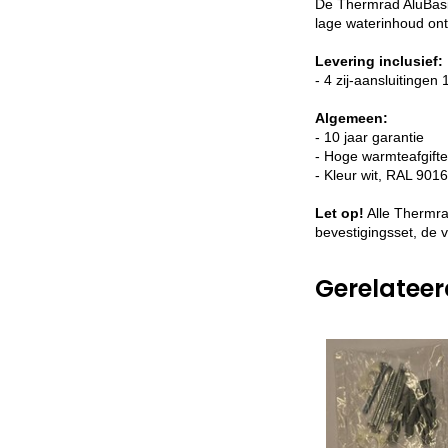
De Thermrad AluBasic
lage waterinhoud ont
Levering inclusief:
- 4 zij-aansluitingen 
Algemeen:
- 10 jaar garantie
- Hoge warmteafgifte
- Kleur wit, RAL 9016
Let op!
Alle Thermra
bevestigingsset, de 
Gerelatee