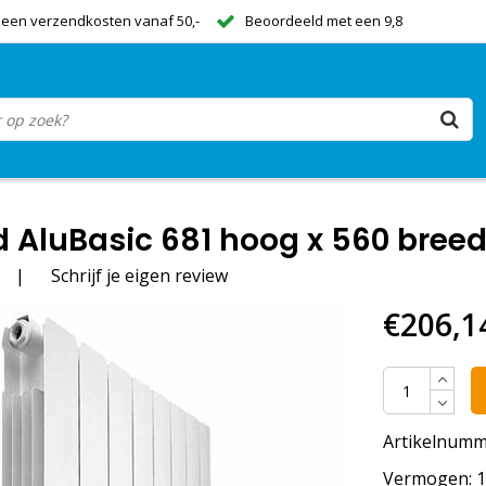
een verzendkosten vanaf 50,-
Beoordeeld met een 9,8
 AluBasic 681 hoog x 560 bree
|
Schrijf je eigen review
€206,1
Artikelnumm
Vermogen: 12