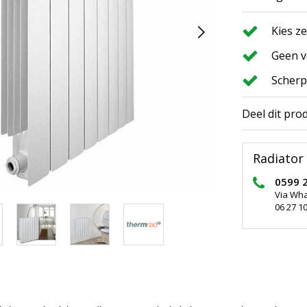
Kies z
Geen v
Scherp
Deel dit pro
Radiator 
0599 
Via Wh
06 27 10