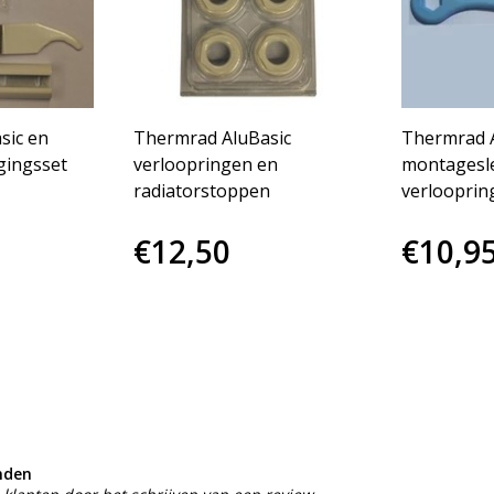
sic en
Thermrad AluBasic
Thermrad A
gingsset
verloopringen en
montagesleu
radiatorstoppen
verlooprin
€12,50
€10,9
nden