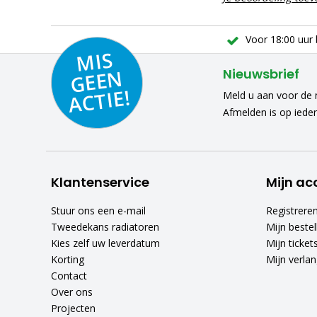
Voor 18:00 uur 
MIS
GEE
A
C
N
Nieuwsbrief
TIE!
Meld u aan voor de n
Afmelden is op iede
Klantenservice
Mijn ac
Stuur ons een e-mail
Registrere
Tweedekans radiatoren
Mijn bestel
Kies zelf uw leverdatum
Mijn ticket
Korting
Mijn verlang
Contact
Over ons
Projecten