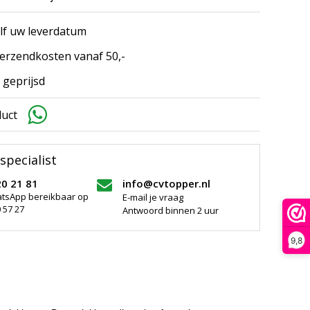
elf uw leverdatum
erzendkosten vanaf 50,-
 geprijsd
duct
specialist
20 21 81
info@cvtopper.nl
atsApp bereikbaar op
E-mail je vraag
 57 27
Antwoord binnen 2 uur
9,8