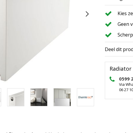
Kies z
Geen v
Scherp
Deel dit pro
Radiator 
0599 
Via Wh
06 27 10