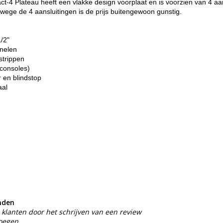
4 Plateau heeft een vlakke design voorplaat en is voorzien van 4 aan
wege de 4 aansluitingen is de prijs buitengewoon gunstig.
1/2"
anelen
strippen
consoles)
r en blindstop
aal
nden
klanten door het schrijven van een review
voegen