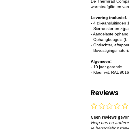
De Thermrad Compact-
warmteafgifte en van
Levering inclusief:
- 4 zij-aansluitingen 
- Sierrooster en zijp
- Aangelaste ophang
- Ophangbeugels (L-
- Ontluchter, aftappe
- Bevestigingsmateri
Algemeen:
- 10 jaar garantie
- Kleur wit, RAL 9016
Reviews
Geen reviews gevo
Help ons en andere 
Je beoordeling toe