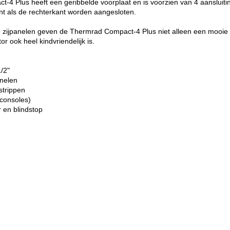
4 Plus heeft een geribbelde voorplaat en is voorzien van 4 aansluiti
ant als de rechterkant worden aangesloten.
e zijpanelen geven de Thermrad Compact-4 Plus niet alleen een mooie
r ook heel kindvriendelijk is.
1/2"
anelen
strippen
consoles)
r en blindstop