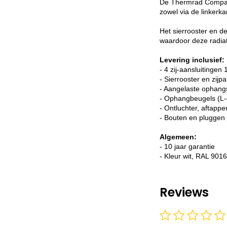
De Thermrad Compact-
zowel via de linkerk
Het sierrooster en d
waardoor deze radiato
Levering inclusief:
- 4 zij-aansluitingen 
- Sierrooster en zijp
- Aangelaste ophang
- Ophangbeugels (L-
- Ontluchter, aftappe
- Bouten en pluggen
Algemeen:
- 10 jaar garantie
- Kleur wit, RAL 9016
Reviews