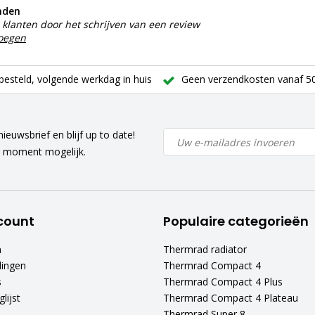
nden
klanten door het schrijven van een review
voegen
besteld, volgende werkdag in huis
Geen verzendkosten vanaf 50
ieuwsbrief en blijf up to date!
r moment mogelijk.
count
Populaire categorieën
n
Thermrad radiator
lingen
Thermrad Compact 4
s
Thermrad Compact 4 Plus
lijst
Thermrad Compact 4 Plateau
Thermrad Super 8