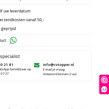
elf uw leverdatum
erzendkosten vanaf 50,-
 geprijsd
duct
specialist
20 21 81
info@cvtopper.nl
atsApp bereikbaar op
E-mail je vraag
 57 27
Antwoord binnen 2 uur
9,8