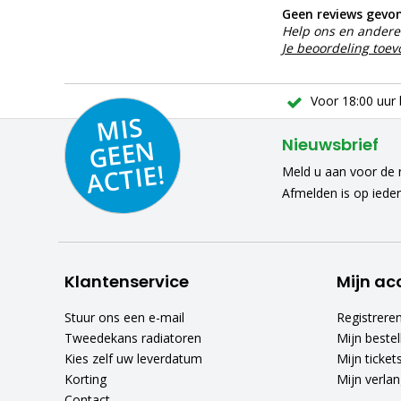
Geen reviews gevo
Help ons en andere 
Je beoordeling toe
Voor 18:00 uur 
MIS
GEE
A
C
N
Nieuwsbrief
TIE!
Meld u aan voor de n
Afmelden is op iede
Klantenservice
Mijn ac
Stuur ons een e-mail
Registrere
Tweedekans radiatoren
Mijn bestel
Kies zelf uw leverdatum
Mijn ticket
Korting
Mijn verlang
Contact