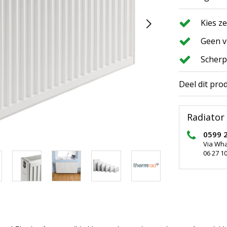
Kies z
Geen v
Scherp
Deel dit pro
Radiator 
0599 
Via Wh
06 27 10