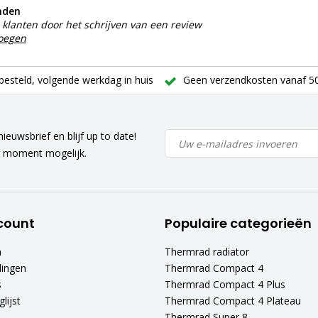
nden
klanten door het schrijven van een review
voegen
besteld, volgende werkdag in huis
Geen verzendkosten vanaf 50
ieuwsbrief en blijf up to date!
r moment mogelijk.
count
Populaire categorieën
n
Thermrad radiator
lingen
Thermrad Compact 4
s
Thermrad Compact 4 Plus
lijst
Thermrad Compact 4 Plateau
Thermrad Super 8