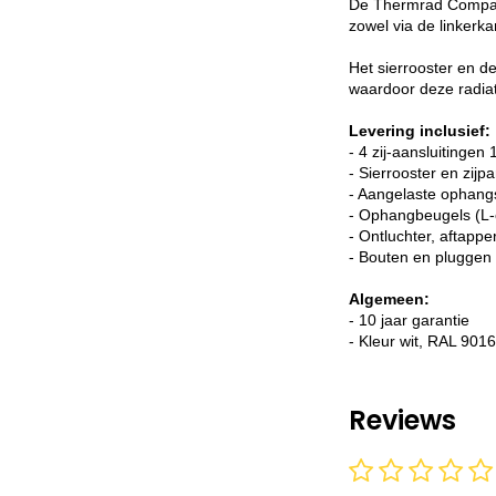
De Thermrad Compact-
zowel via de linkerk
Het sierrooster en d
waardoor deze radiato
Levering inclusief:
- 4 zij-aansluitingen 
- Sierrooster en zijp
- Aangelaste ophang
- Ophangbeugels (L-
- Ontluchter, aftappe
- Bouten en pluggen
Algemeen:
- 10 jaar garantie
- Kleur wit, RAL 9016
Reviews