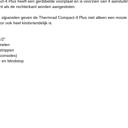
4 Plus heeft een geribbelde voorplaat en is voorzien van 4 aansluiti
ant als de rechterkant worden aangesloten.
e zijpanelen geven de Thermrad Compact-4 Plus niet alleen een mooie
r ook heel kindvriendelijk is.
1/2"
anelen
strippen
consoles)
r en blindstop