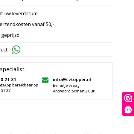
elf uw leverdatum
erzendkosten vanaf 50,-
 geprijsd
duct
specialist
20 21 81
info@cvtopper.nl
atsApp bereikbaar op
E-mail je vraag
 57 27
Antwoord binnen 2 uur
9,8