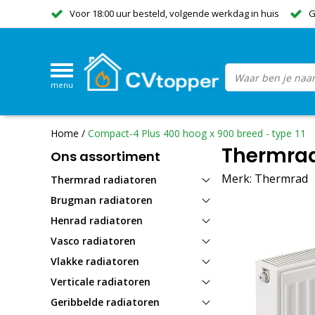
Voor 18:00 uur besteld, volgende werkdag in huis
G
menu
Home
/
Compact-4 Plus 400 hoog x 900 breed - type 11
Thermrad
Ons assortiment
Merk:
Thermrad
Thermrad radiatoren
Brugman radiatoren
Henrad radiatoren
Vasco radiatoren
Vlakke radiatoren
Verticale radiatoren
Geribbelde radiatoren