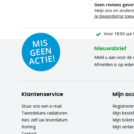
Geen reviews gevo
Help ons en andere 
Je beoordeling toe
Voor 18:00 uur 
MIS
GEE
A
C
N
Nieuwsbrief
TIE!
Meld u aan voor de n
Afmelden is op iede
Klantenservice
Mijn ac
Stuur ons een e-mail
Registrere
Tweedekans radiatoren
Mijn bestel
Kies zelf uw leverdatum
Mijn ticket
Korting
Mijn verlang
Contact