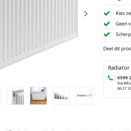
Kies z
Geen v
Scherp
Deel dit pro
Radiator 
0599 
Via Wh
06 27 10