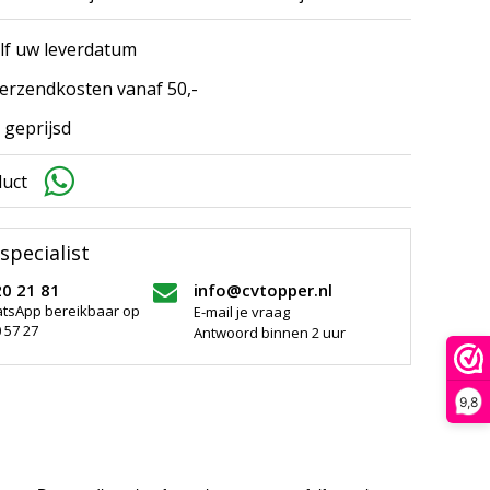
elf uw leverdatum
erzendkosten vanaf 50,-
 geprijsd
duct
specialist
20 21 81
info@cvtopper.nl
atsApp bereikbaar op
E-mail je vraag
 57 27
Antwoord binnen 2 uur
9,8