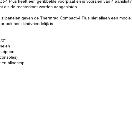
4 Plus heeft een geribbelde voorplaat en is voorzien van 4 aansluiti
ant als de rechterkant worden aangesloten.
e zijpanelen geven de Thermrad Compact-4 Plus niet alleen een mooie
r ook heel kindvriendelijk is.
1/2"
anelen
strippen
consoles)
r en blindstop