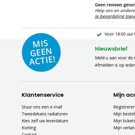
Geen reviews gevo
Help ons en andere 
Je beoordeling toe
Voor 18:00 uur 
MIS
GEE
A
C
N
Nieuwsbrief
TIE!
Meld u aan voor de n
Afmelden is op iede
Klantenservice
Mijn ac
Stuur ons een e-mail
Registrere
Tweedekans radiatoren
Mijn bestel
Kies zelf uw leverdatum
Mijn ticket
Korting
Mijn verlang
Contact