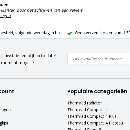
nden
klanten door het schrijven van een review
voegen
besteld, volgende werkdag in huis
Geen verzendkosten vanaf 50
ieuwsbrief en blijf up to date!
r moment mogelijk.
count
Populaire categorieën
n
Thermrad radiator
lingen
Thermrad Compact 4
s
Thermrad Compact 4 Plus
lijst
Thermrad Compact 4 Plateau
Thermrad Super 8