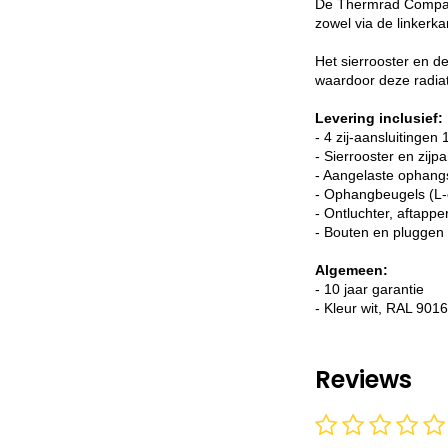
De Thermrad Compact-
zowel via de linkerk
Het sierrooster en d
waardoor deze radiato
Levering inclusief:
- 4 zij-aansluitingen 
- Sierrooster en zijp
- Aangelaste ophang
- Ophangbeugels (L-
- Ontluchter, aftappe
- Bouten en pluggen
Algemeen:
- 10 jaar garantie
- Kleur wit, RAL 9016
Reviews