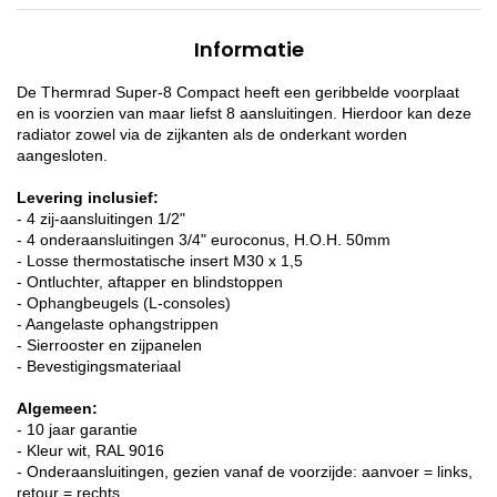
Informatie
De Thermrad Super-8 Compact heeft een geribbelde voorplaat
en is voorzien van maar liefst 8 aansluitingen. Hierdoor kan deze
radiator zowel via de zijkanten als de onderkant worden
aangesloten.
Levering inclusief:
- 4 zij-aansluitingen 1/2"
- 4 onderaansluitingen 3/4" euroconus, H.O.H. 50mm
- Losse thermostatische insert M30 x 1,5
- Ontluchter, aftapper en blindstoppen
- Ophangbeugels (L-consoles)
- Aangelaste ophangstrippen
- Sierrooster en zijpanelen
- Bevestigingsmateriaal
Algemeen:
- 10 jaar garantie
- Kleur wit, RAL 9016
- Onderaansluitingen, gezien vanaf de voorzijde: aanvoer = links,
retour = rechts