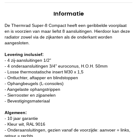
Informatie
De Thermrad Super-8 Compact heeft een geribbelde voorplaat
en is voorzien van maar liefst 8 aansluitingen. Hierdoor kan deze
radiator zowel via de zijkanten als de onderkant worden
aangesloten.
Levering inclusief:
- 4 zij-aansluitingen 1/2"
- 4 onderaansluitingen 3/4" euroconus, H.O.H. 50mm
- Losse thermostatische insert M30 x 1,5
- Ontluchter, aftapper en blindstoppen
- Ophangbeugels (L-consoles)
- Aangelaste ophangstrippen
- Sierrooster en zijpanelen
- Bevestigingsmateriaal
Algemeen:
- 10 jaar garantie
- Kleur wit, RAL 9016
- Onderaansluitingen, gezien vanaf de voorzijde: aanvoer = links,
retour = rechts