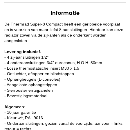
Informatie
De Thermrad Super-8 Compact heeft een geribbelde voorplaat
en is voorzien van maar liefst 8 aansluitingen. Hierdoor kan deze
radiator zowel via de zijkanten als de onderkant worden
aangesloten.
Levering inclusief:
- 4 zij-aansluitingen 1/2"
- 4 onderaansluitingen 3/4" euroconus, H.O.H. 50mm
- Losse thermostatische insert M30 x 1,5
- Ontluchter, aftapper en blindstoppen
- Ophangbeugels (L-consoles)
- Aangelaste ophangstrippen
- Sierrooster en zijpanelen
- Bevestigingsmateriaal
Algemeen:
- 10 jaar garantie
- Kleur wit, RAL 9016
- Onderaansluitingen, gezien vanaf de voorzijde: aanvoer = links,
retour = rechts