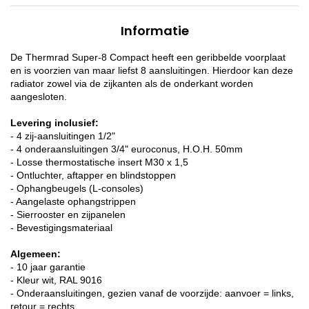
Informatie
De Thermrad Super-8 Compact heeft een geribbelde voorplaat
en is voorzien van maar liefst 8 aansluitingen. Hierdoor kan deze
radiator zowel via de zijkanten als de onderkant worden
aangesloten.
Levering inclusief:
- 4 zij-aansluitingen 1/2"
- 4 onderaansluitingen 3/4" euroconus, H.O.H. 50mm
- Losse thermostatische insert M30 x 1,5
- Ontluchter, aftapper en blindstoppen
- Ophangbeugels (L-consoles)
- Aangelaste ophangstrippen
- Sierrooster en zijpanelen
- Bevestigingsmateriaal
Algemeen:
- 10 jaar garantie
- Kleur wit, RAL 9016
- Onderaansluitingen, gezien vanaf de voorzijde: aanvoer = links,
retour = rechts